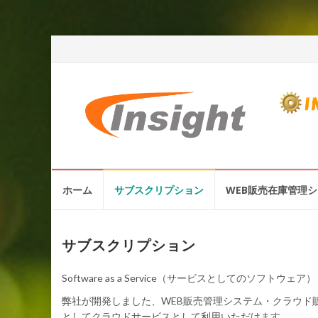
コ
ホーム
サブスクリプション
WEB販売在庫管理
ン
テ
ン
ツ
サブスクリプション
へ
ス
Software as a Service（サービスとしてのソ
キ
弊社が開発しました、WEB販売管理システム・クラウド
ッ
としてクラウドサービスとして利用いただけます。
プ