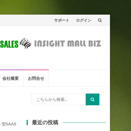
コ
サポート
ログイン
ン
テ
ン
ツ
へ
会社概要
お問合せ
ス
検
キ
索:
ッ
プ
最近の投稿
型SAAS