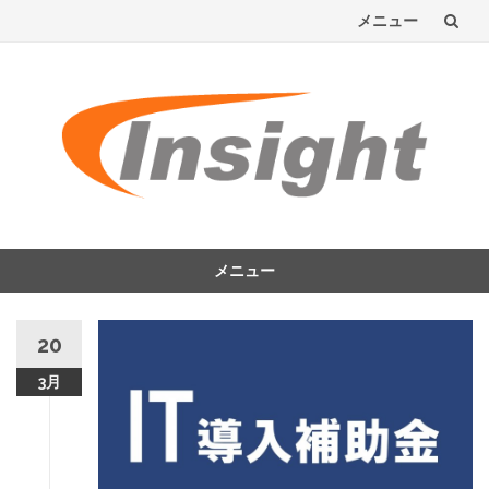
メニュー
コ
ン
テ
ン
ツ
へ
メニュー
コ
ス
ン
20
テ
キ
ン
3月
ッ
ツ
へ
プ
ス
キ