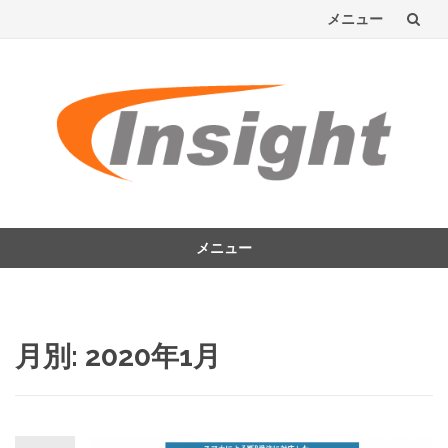
メニュー
コ
ン
テ
ン
ツ
へ
メニュー
コ
ス
ン
テ
キ
ン
月別: 2020年1月
ッ
ツ
へ
プ
ス
キ