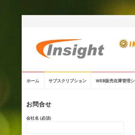
コ
ホーム
サブスクリプション
WEB販売在庫管理
ン
テ
ン
ツ
お問合せ
へ
ス
会社名 (必須)
キ
ッ
プ