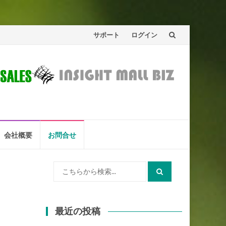
コ
サポート
ログイン
ン
テ
ン
ツ
へ
会社概要
お問合せ
ス
検
キ
索:
ッ
プ
最近の投稿